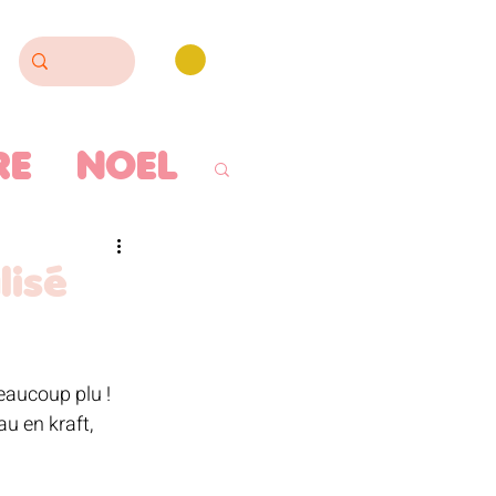
RE
NOEL
ISERIE
lisé
LLOWEEN
eaucoup plu ! 
u en kraft, 
ODERIE