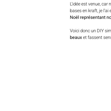
L'idée est venue, car
EPIPHANIE
bases en kraft, je l'a
Noël représentant not
MARIAGE
C
Voici donc un DIY si
beaux
 et fassent sen
CARTON