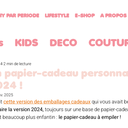
IY PAR PERIODE
LIFESTYLE
E-SHOP
A PROPOS
s
KIDS
DECO
COUTU
ATUITS
RECETTES
MENU
24
2 min de lecture
n papier-cadeau personna
024 !
RDINAGE
CROCHET
HA
nv. 2025
t 
cette version des emballages cadeaux
 qui vous avait b
ire la version 2024, 
toujours sur une base de papier-cadea
TTERATURE JEUNESSE
BR
 beaucoup plus enfantin : 
le papier-cadeau à empiler !