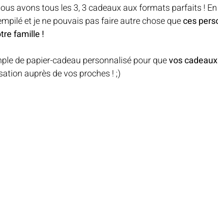
 nous avons tous les 3, 3 cadeaux aux formats parfaits ! E
MINIATURE
ANNIVERSAI
i empilé et je ne pouvais pas faire autre chose que 
ces pers
re famille ! 
ARNAVAL
FETE DES MER
mple de papier-cadeau personnalisé pour que 
vos cadeaux 
sation auprès de vos proches ! ;)