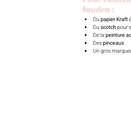
Pour réalise
faudra : 
Du 
papier Kraft
 
Du 
scotch
 pour 
De la 
peinture ac
Des 
pinceaux
Un gros marqueur