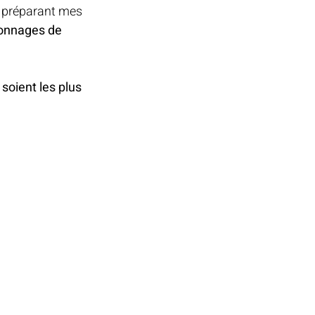
n préparant mes 
RE
onnages de 
ES
soient les plus 