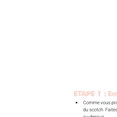
ETAPE 1 : E
Comme vous proc
du scotch. Faites
au-dessus.