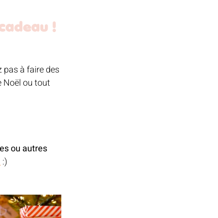
cadeau ! 
z pas à faire des 
 Noël ou tout 
es ou autres 
m
 :)