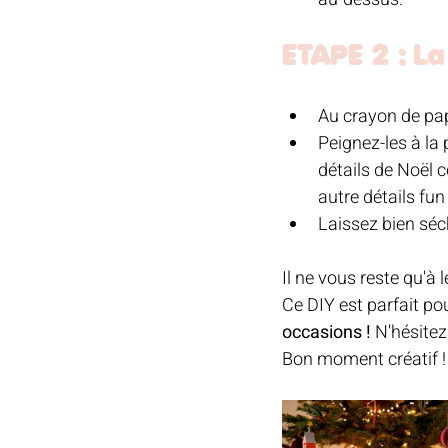
ETAPE 2 : L
Au crayon de pa
Peignez-les à la 
détails de Noël 
autre détails fu
Laissez bien séch
Il ne vous reste qu'à l
Ce DIY est parfait pou
occasions !
 N'hésite
Bon moment créatif !