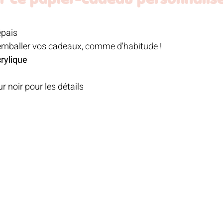
r ce papier-cadeau personnalisé,
épais 
emballer vos cadeaux, comme d'habitude !
rylique
 noir pour les détails