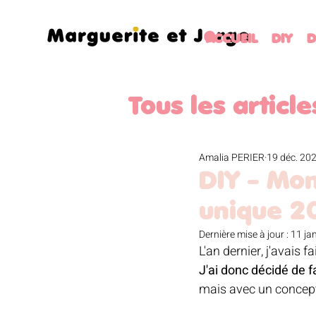
ACCUEIL
DIY
D
Tous les article
PATRONS GR
Amalia PERIER
19 déc. 20
DIY - Mo
unique 2
PAQUES
JA
Dernière mise à jour :
11 ja
L'an dernier, j'avais fai
J'ai donc décidé de fa
VOYAGE
LI
mais avec un concept