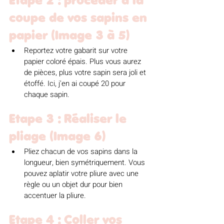
Etape 2 : procéder à la 
coupe de vos sapins en 
papier (Image 3 à 5)
Reportez votre gabarit sur votre 
papier coloré épais. Plus vous aurez 
de pièces, plus votre sapin sera joli et 
étoffé. Ici, j'en ai coupé 20 pour 
chaque sapin. 
Etape 3 : Réaliser le 
pliage (Image 6)
Pliez chacun de vos sapins dans la 
longueur, bien symétriquement. Vous 
pouvez aplatir votre pliure avec une 
règle ou un objet dur pour bien 
accentuer la pliure. 
Etape 4 : Coller vos 