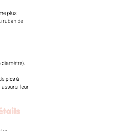
rme plus 
u ruban de 
 
 diamètre). 
de 
pics à 
 assurer leur 
tails 