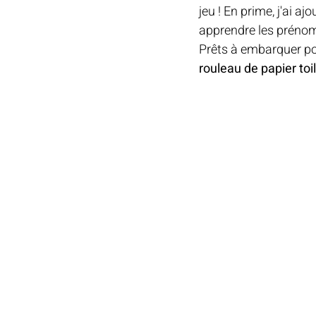
jeu ! En prime, j'ai a
EPIPHANIE
apprendre les prénom
Prêts à embarquer pour
rouleau de papier toi
MARIAGE
C
CARTON