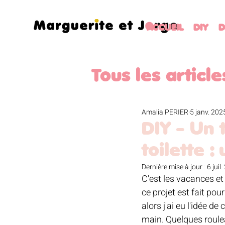
ACCUEIL
DIY
D
Tous les article
PATRONS GR
Amalia PERIER
5 janv. 202
DIY - Un 
toilette :
PAQUES
JA
Dernière mise à jour :
6 juil
C'est les vacances et 
ce projet est fait p
VOYAGE
LI
alors j'ai eu l'idée de 
main. Quelques roulea