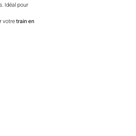
s. Idéal pour 
RE
r votre 
train en 
ES