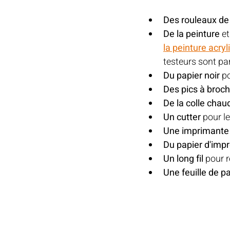
Des rouleaux de 
De la peinture
 e
la peinture acry
testeurs sont pa
Du papier noir
 p
Des pics à broc
De la colle chau
Un cutter
 pour l
Une imprimante
Du papier d'imp
Un long fil
 pour 
Une feuille de p