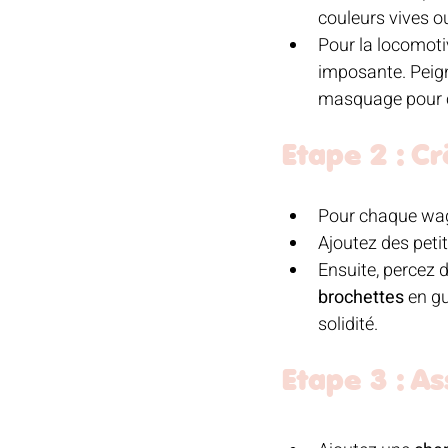
couleurs vives o
Pour la locomotiv
imposante. Peign
masquage pour c
Etape 2 : C
Pour chaque wag
Ajoutez des peti
Ensuite, percez 
brochettes
 en g
solidité.
Etape 3 : As