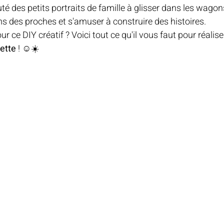
jouté des petits portraits de famille à glisser dans les wagon
MINIATURE
ANNIVERSAI
s des proches et s'amuser à construire des histoires.
 ce DIY créatif ? Voici tout ce qu'il vous faut pour réalise
lette
 ! ☺️☀️
ARNAVAL
FETE DES MER