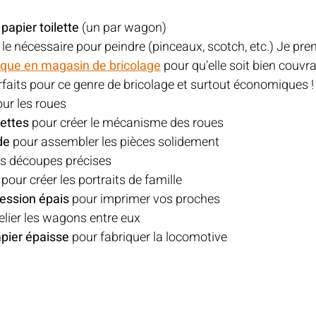
papier toilette
 (un par wagon)
t le nécessaire pour peindre (pinceaux, scotch, etc.) Je pre
lique en magasin de bricolage
 pour qu'elle soit bien couvra
rfaits pour ce genre de bricolage et surtout économiques !
our les roues
hettes
 pour créer le mécanisme des roues
de
 pour assembler les pièces solidement
es découpes précises
 pour créer les portraits de famille
ression épais
 pour imprimer vos proches 
relier les wagons entre eux
apier épaisse
 pour fabriquer la locomotive