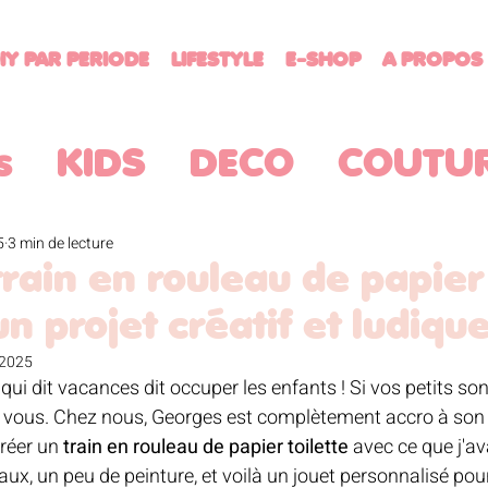
IY PAR PERIODE
LIFESTYLE
E-SHOP
A PROPOS
s
KIDS
DECO
COUTU
ATUITS
RECETTES
MENU
5
3 min de lecture
train en rouleau de papier
 un projet créatif et ludique
RDINAGE
CROCHET
HA
. 2025
qui dit vacances dit occuper les enfants ! Si vos petits sont
our vous. Chez nous, Georges est complètement accro à son
TTERATURE JEUNESSE
BR
créer un 
train en rouleau de papier toilette
 avec ce que j'av
ux, un peu de peinture, et voilà un jouet personnalisé pou