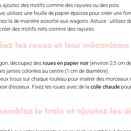
u ajoutez des motifs comme des rayures ou des pois. 
e, utilisez une feuille de papier épaisse pour créer une fo
ez-la de manière assortie aux wagons. Astuce : utilisez d
réer des motifs nets comme des rayures.
réez les roues et leur mécanisme
on, découpez des 
roues en papier noir
 (environ 2,5 cm de
tes jantes colorées au centre (1 cm de diamètre). 
deux trous sur chaque rouleau pour insérer des morceaux 
uise d'essieux. Fixez les roues avec de la 
colle chaude
 pour
semblez le train et ajoutez les dé