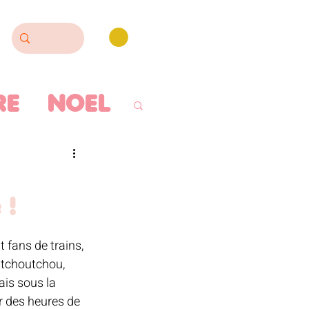
RE
NOEL
ISERIE
 !
LLOWEEN
 fans de trains, 
 tchoutchou, 
ODERIE
ais sous la 
r des heures de 