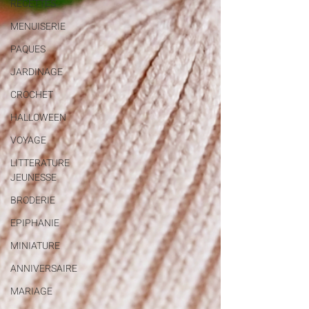
RECETTES
MENUISERIE
PAQUES
JARDINAGE
CROCHET
HALLOWEEN
VOYAGE
LITTERATURE
JEUNESSE
BRODERIE
EPIPHANIE
MINIATURE
ANNIVERSAIRE
MARIAGE