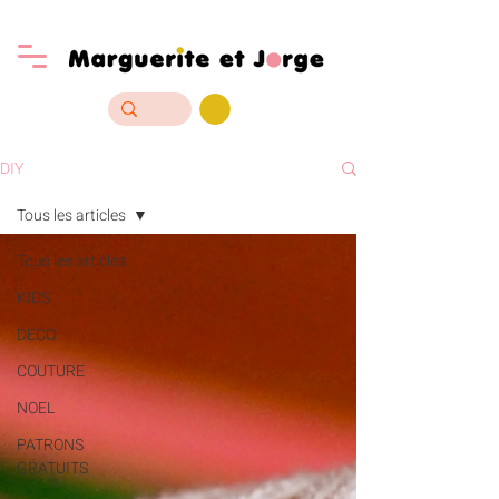
DIY
Tous les articles
Tous les articles
KIDS
DECO
COUTURE
NOEL
PATRONS
GRATUITS