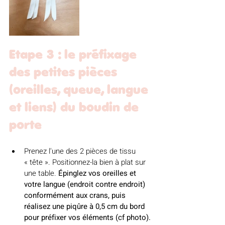
Etape 3 : le préfixage 
des petites pièces 
(oreilles, queue, langue 
et liens) du boudin de 
porte
Prenez l'une des 2 pièces de tissu 
« tête ». Positionnez-la bien à plat sur 
une table. 
Épinglez vos oreilles et 
votre langue (endroit contre endroit) 
conformément aux crans, puis 
réalisez une piqûre à 0,5 cm du bord 
pour préfixer vos éléments (cf photo).