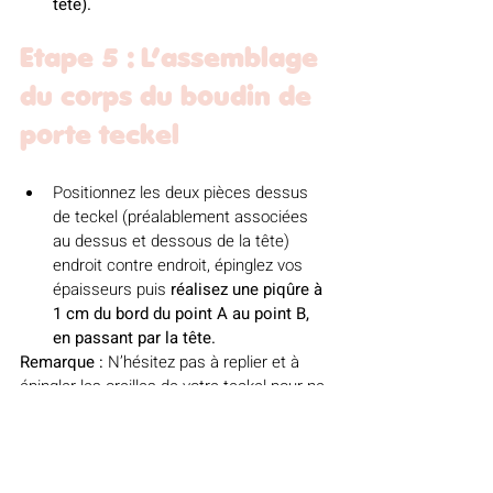
tête).
Etape 5 : L’assemblage 
du corps du boudin de 
porte teckel
Positionnez les deux pièces dessus 
de teckel (préalablement associées 
au dessus et dessous de la tête) 
endroit contre endroit, épinglez vos 
épaisseurs puis
 réalisez une piqûre à 
1 cm du bord du point A au point B, 
en passant par la tête.
Remarque : 
N’hésitez pas à replier et à 
épingler les oreilles de votre teckel pour ne 
pas les prendre dans votre couture 
d’assemblage.