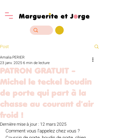
Post
Amalia PERIER
23 janv. 2025
6 min de lecture
PATRON GRATUIT -
Michel le teckel boudin
de porte qui part à la
chasse au courant d'air
froid !
Dernière mise à jour :
12 mars 2025
Comment vous l'appelez chez vous ? 
Coussin de porte, boudin de porte, chien 