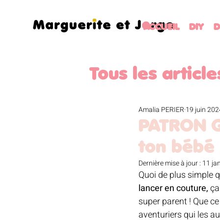
ACCUEIL
DIY
D
Tous les article
PATRONS GR
Amalia PERIER
19 juin 202
PATRON G
ton bébé 
PAQUES
JA
Dernière mise à jour :
11 ja
Quoi de plus simple q
lancer en couture,
 ça
VOYAGE
LI
super parent ! Que ce 
aventuriers qui les a