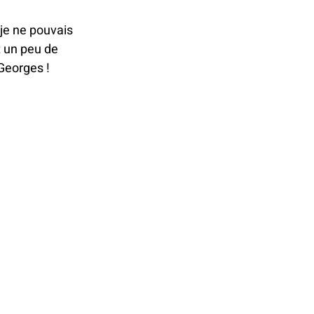
RE
t je ne pouvais 
t un peu de 
 Georges !
ES