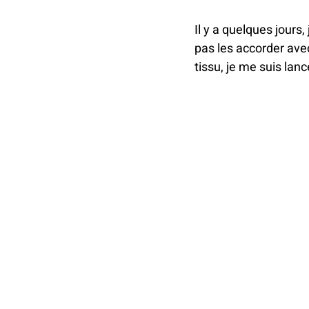
EPIPHANIE
Il y a quelques jours,
pas les accorder avec
tissu, je me suis lanc
MARIAGE
C
CARTON