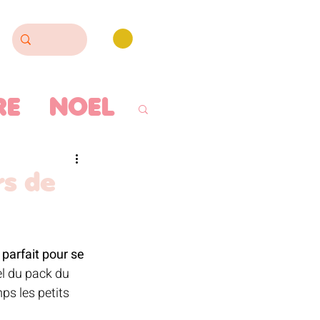
RE
NOEL
ISERIE
rs de
LLOWEEN
 parfait pour se 
l du pack du 
ODERIE
ps les petits 