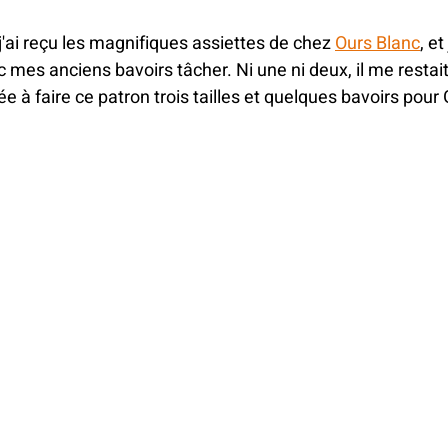
MINIATURE
ANNIVERSAI
 j'ai reçu les magnifiques assiettes de chez 
Ours Blanc
, e
 mes anciens bavoirs tâcher. Ni une ni deux, il me restai
ée à faire ce patron trois tailles et quelques bavoirs pour
ARNAVAL
FETE DES MER