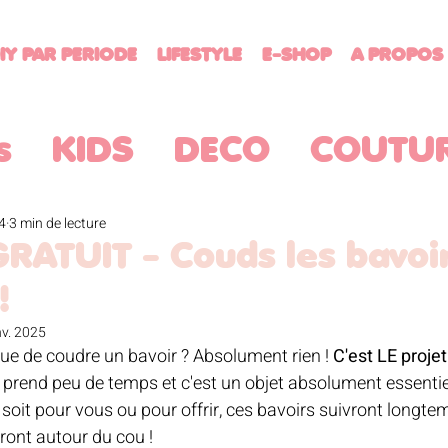
IY PAR PERIODE
LIFESTYLE
E-SHOP
A PROPOS
s
KIDS
DECO
COUTU
ATUITS
RECETTES
MENU
4
3 min de lecture
RATUIT - Couds les bavoi
!
RDINAGE
CROCHET
HA
nv. 2025
ue de coudre un bavoir ? Absolument rien ! 
C'est LE projet
 prend peu de temps et c'est un objet absolument essentie
TTERATURE JEUNESSE
BR
soit pour vous ou pour offrir, ces bavoirs suivront longtem
uront autour du cou !