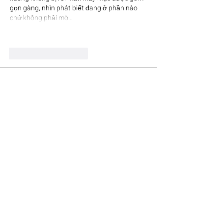
gọn gàng, nhìn phát biết đang ở phần nào 
chứ không phải mò…
Afficher plus
J'aime
Répondre
giecphangqua.n.h.g.h.u.n.g
il y a 2 jours
kubet
 mình mới ghé thử vì thấy bạn bè nhắc 
hoài, vào chủ yếu coi giao diện với cách họ 
trình bày thôi. Cảm giác đầu tiên là trang 
nhìn thoáng, chữ không bị dồn dập nên lướt 
một vòng vẫn hiểu đang ở mục nào. Mình 
thích mấy khối nội dung chia tách rõ, kéo 
xuống không bị “ngợp” như vài chỗ khác. Có 
để ý họ nói bảo mật mã hóa 256-bit nên 
cũng thấy yên tâm hơn…
Afficher plus
J'aime
Répondre