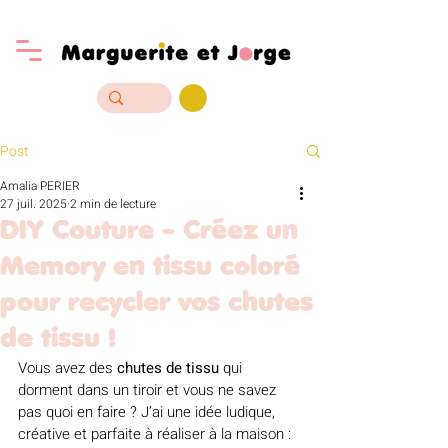
Post
Amalia PERIER
27 juil. 2025
2 min de lecture
DIY Couture - Créez un
Memory en tissu coloré
pour recycler vos chutes
de tissu !
Vous avez des 
chutes de tissu
 qui 
dorment dans un tiroir et vous ne savez 
pas quoi en faire ? J’ai une idée ludique, 
créative et parfaite à réaliser à la maison : 