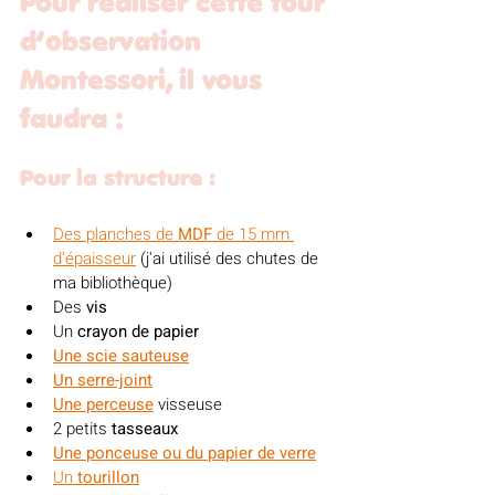
Pour réaliser cette tour 
d’observation 
Montessori, il vous 
faudra :
Pour la structure :
Des planches de 
MDF
 de 15 mm 
d’épaisseur
 (j'ai utilisé des chutes de 
ma bibliothèque)
Des 
vis
Un 
crayon de papier
Une scie sauteuse
Un serre-joint
Une perceuse
 visseuse
2 petits 
tasseaux
Une ponceuse ou du papier de verre
Un 
tourillon