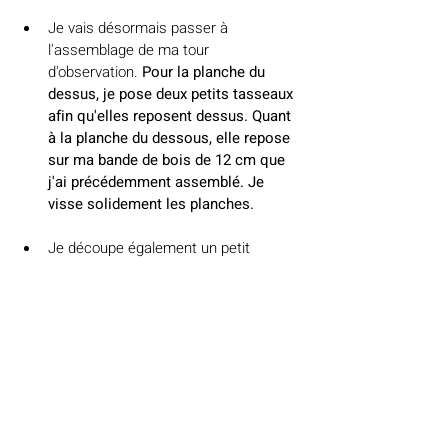
Je vais désormais passer à 
l'assemblage de ma tour 
d'observation. 
Pour la planche du 
dessus, je pose deux petits tasseaux 
afin qu'elles reposent dessus. Quant 
à la planche du dessous, elle repose 
sur ma bande de bois de 12 cm que 
j'ai précédemment assemblé. Je 
visse solidement les planches. 
Je découpe également un petit 
tourillon de la largeur de mes 
planches 
et je le fixe au niveau du 
cou de mon nounours pour plus de 
sécurité. 
Ainsi l'enfant le tombera pas 
en arrière. Pour info ma tour 
d'observation fait 41 cm de large. 
N'hésitez pas à utiliser un niveau pour 
vous assurer que vos pièces soient 
bien parallèles au sol. 