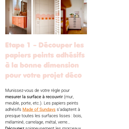
Etape 1 - Découper les 
papiers peints adhésifs 
à la bonne dimension 
pour votre projet déco
Munissez-vous de votre règle pour 
mesurer la surface à recouvrir
 (mur, 
meuble, porte, etc.). Les papiers peints 
adhésifs 
Made of Sundays
 s’adaptent à 
presque toutes les surfaces lisses : bois, 
mélaminé, carrelage, métal, verre… 
Découpez
 soigneusement les morceaux 