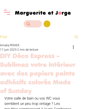
Post
Amalia PERIER
17 juin 2025
2 min de lecture
DIY Déco Express -
Sublimez votre intérieur
avec des papiers peints
adhésifs colorés Made
of Sunday
Votre salle de bain ou vos WC vous 
semblent un peu trop vintage ? Les 
meubles commencent à jaunir, l’ambiance 