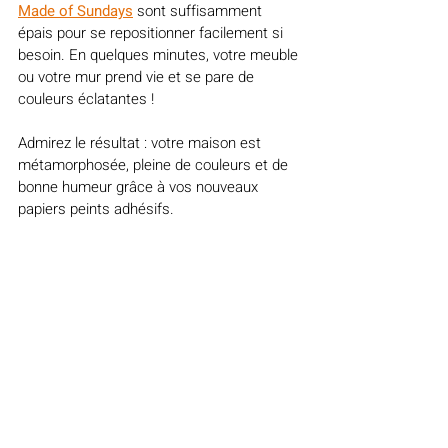
Made of Sundays
 sont suffisamment 
épais pour se repositionner facilement si 
besoin. En quelques minutes, votre meuble 
ou votre mur prend vie et se pare de 
couleurs éclatantes !
Admirez le résultat : votre maison est 
métamorphosée, pleine de couleurs et de 
bonne humeur grâce à vos nouveaux 
papiers peints adhésifs.
Et surtout, montrez-moi le rendu de vos 
papiers peint sur 
Instagram 
! 
Retrouvez 
l'ensemble de mes projets sur 
mon 
compte Pinterest
, et épinglez-les pour les 
retrouver plus tard !
*collaboration commerciale, produits offerts, 
liens affilés avec Made of Sunday