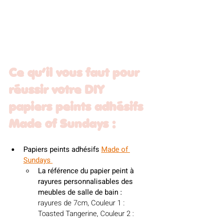
Ce qu’il vous faut pour 
réussir votre DIY 
papiers peints adhésifs 
Made of Sundays 
:
Papiers peints adhésifs 
Made of 
Sundays
La référence du papier peint à 
rayures 
personnalisables des 
meubles de salle de bain :
rayures de 7cm, Couleur 1 : 
Toasted Tangerine, Couleur 2 : 