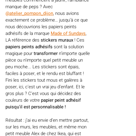
manque de peps ? Avec 
@atelier_pompon_dijon
, nous avions 
exactement ce problème… jusqu’à ce que 
nous découvrions les papiers peints 
adhésifs de la marque 
Made of Sundays
, 
LA référence des 
stickers muraux
 ! Ces 
papiers peints adhésifs
 sont la solution 
magique pour 
transformer
 n’importe quelle 
pièce ou n'importe quel petit meuble un 
peu moche... Les stickers sont épais, 
faciles à poser, et le rendu est bluffant ! 
Fini les stickers tout mous et galères à 
poser, ici, c'est un vrai jeu d’enfant. Et le 
gros plus ? C'est vous qui décidez des 
couleurs de votre 
papier peint adhésif 
puisqu'il est personnalisable !
Résultat : j’ai eu envie d’en mettre partout, 
sur les murs, les meubles, et même mon 
petit 
meuble Alex
 de chez Ikea, qui est 