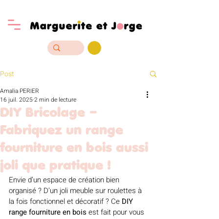
Post
Amalia PERIER
16 juil. 2025
2 min de lecture
DIY Bricolage –
Fabriquez un range
fourniture en bois aussi
joli que pratique !
Envie d’un espace de création bien 
organisé ? D’un joli meuble sur roulettes à 
la fois fonctionnel et décoratif ? Ce 
DIY 
range fourniture en bois
 est fait pour vous 