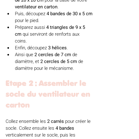
de 20 x 20 cm
 pour la base de votre 
ventilateur en carton
. 
Puis, découpez 
4 bandes de 30 x 5 cm
pour le pied. 
Préparez aussi 
4 triangles de 9 x 5 
cm
 qui serviront de renforts aux 
coins. 
Enfin, découpez 
3 hélices
.
Ainsi que 
2 cercles de 7 cm
 de 
diamètre, et 
2 cercles de 5 cm
 de 
diamètre pour le mécanisme.
Etape 2 : Assembler le 
socle du ventilateur en 
carton
Collez ensemble les 
2 carrés
 pour créer le 
socle. Collez ensuite les 
4 bandes
verticalement sur le socle, puis les 