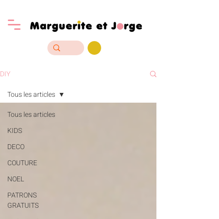
DIY
Tous les articles
Tous les articles
KIDS
DECO
COUTURE
NOEL
PATRONS
GRATUITS